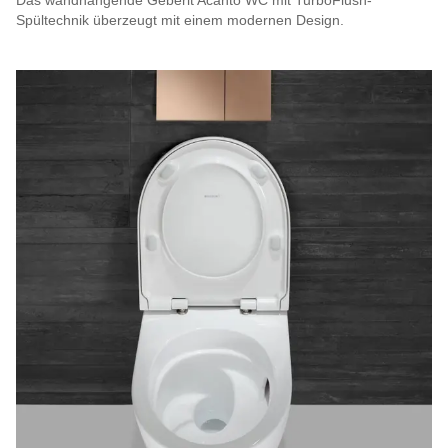
Das wandhängende Geberit Acanto WC mit TurboFlush-
Spültechnik überzeugt mit einem modernen Design.