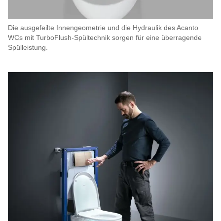
Die ausgefeilte Innengeometrie und die Hydraulik des Acanto
WCs mit TurboFlush-Spültechnik sorgen für eine überragende
Spülleistung.