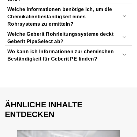
Welche Informationen benötige ich, um die
Geberit PipeSelect deckt Standardanwendungen ab, die
Chemikalienbeständigkeit eines
sich ohne weiterführende Information beantworten
Rohrsystems zu ermitteln?
lassen. Für spezielle Fälle steht unser Beratungsteam
Welche Geberit Rohrleitungssysteme deckt
gerne zur Verfügung.
Je nach Anwendung werden Informationen wie
Druck,
Geberit PipeSelect ab?
Kontakt aufnehmen
Temperatur, Ölgehalt oder der maximale
Wo kann ich Informationen zur chemischen
Rohrdurchmesser
abgefragt.
Aktuell deckt Geberit PipeSelect die Versorgungssysteme
Beständigkeit für Geberit PE finden?
Geberit Mapress
,
Geberit FlowFit
und
Geberit Mepla
ab.
Geberit PE ist derzeit noch nicht integriert. Für dieses
Rohrleitungssystem aus Kunststoff steht eine
Beständigkeitsliste zur Verfügung.
Beständigkeitsliste öffnen
ÄHNLICHE INHALTE
ENTDECKEN