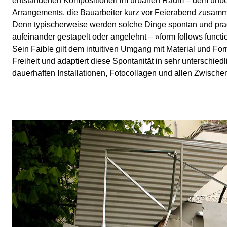
entstandenen Kompositionen im urbanen Raum – dem unbewusst
Arrangements, die Bauarbeiter kurz vor Feierabend zusamme
Denn typischerweise werden solche Dinge spontan und prag
aufeinander gestapelt oder angelehnt – »form follows functi
Sein Faible gilt dem intuitiven Umgang mit Material und Fo
Freiheit und adaptiert diese Spontanität in sehr unterschi
dauerhaften Installationen, Fotocollagen und allen Zwische