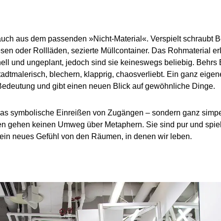
n auch aus dem passenden »Nicht-Material«. Verspielt schraub
esen oder Rollläden, sezierte Müllcontainer. Das Rohmaterial 
ll und ungeplant, jedoch sind sie keineswegs beliebig. Behrs 
dtmalerisch, blechern, klapprig, chaosverliebt. Ein ganz eigen
Bedeutung und gibt einen neuen Blick auf gewöhnliche Dinge.
m das symbolische Einreißen von Zugängen – sondern ganz sim
en gehen keinen Umweg über Metaphern. Sie sind pur und spiele
 ein neues Gefühl von den Räumen, in denen wir leben.