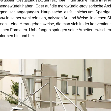
en Gestaltungsakt der Nachbarin, die sich einfach ihrer alten
ngewürfelt haben. Oder auf die merkwürdig-provisorische Archi
matisch angegangen. Hauptsache, es fällt nichts um. Sperrig
on« in seiner wohl reinsten, naivsten Art und Weise. In diesen 
rmen – eine Herangehensweise, die man sich in der konventione
edlichen Formaten. Unbefangen springen seine Arbeiten zwischen
nformen hin und her.