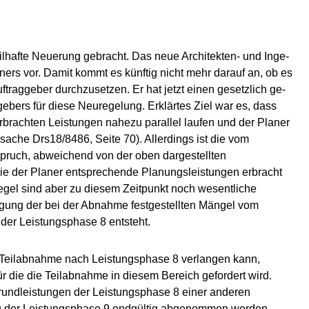
ilhafte Neuerung gebracht. Das neue Architekten- und In­ge­
ners vor. Damit kommt es künftig nicht mehr darauf an, ob es
uftraggeber durchzusetzen. Er hat jetzt einen gesetzlich ge­
zgebers für diese Neuregelung. Erklärtes Ziel war es, dass
erbrachten Leistungen nahezu parallel laufen und der Planer
sache Drs18/8486, Seite 70). Allerdings ist die vom
n­spruch, abweichend von der oben dargestellten
ie der Planer ent­spre­chen­de Planungsleistungen erbracht
gel sind aber zu die­sem Zeitpunkt noch wesentliche
ng der bei der Abnahme fest­ge­stell­ten Mängel vom
der Leistungsphase 8 entsteht.
e Teilabnahme nach Leistungsphase 8 verlangen kann,
ür die die Teilabnahme in diesem Bereich gefordert wird.
rundleistungen der Leistungsphase 8 einer anderen
lung der Leistungsphase 9 endgültig abgenommen werden.