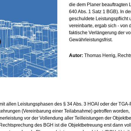
die dem Planer be­auf­trag­ten
640 Abs. 1 Satz 1 BGB). In de
geschuldete Leistungspflicht 
vereinbarte, ergab sich - von 
faktische Verlängerung der 
Gewährleistungsfrist.
Autor:
Thomas Herrig, Rechts
 mit allen Leistungsphasen des § 34 Abs. 3 HOAI oder der TGA-P
ehrungen (Vereinbarung einer Teil­ab­nah­me) getroffen worde
erleistung vor der Vollendung aller Teil­lei­stun­gen der Objekt
 Rechtsprechung des BGH ist die Objektbetreuung erst dann vo