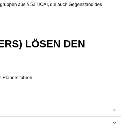
engruppen aus § 53 HOAI, die auch Gegenstand des
RS) LÖSEN DEN
 Planers führen.
der im Abnahmeprotokoll festgestellten Mängel vor, ändert