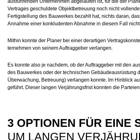
ausführenden Un­ter­neh­men abgelaufen ist, für die der Pla
Vertrages geschuldete Ob­jekt­be­treu­ung noch nicht vollen
Fertigstellung des Bauwerkes be­zahlt hat, nichts daran, da
Annahme einer konkludenten Abnahme in diesem Fall nicht 
Mithin konnte der Planer bei einer derartigen Vertragskonst
ter­neh­men von seinem Auftraggeber verlangen.
Es konnte also je nachdem, ob der Auftraggeber mit den ausf
des Bau­wer­kes oder der technischen Gebäudeausrüstung d
Über­wa­chung, Betreuung) verlangen konnte. Im Hinblick auf
geführt. Die­ser langen Verjährungsfrist konnten die Parteie
3 OPTIONEN FÜR EINE
UM LANGEN VERJÄHRU