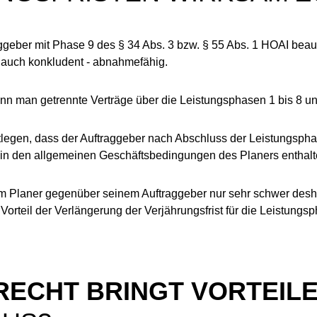
eber mit Phase 9 des § 34 Abs. 3 bzw. § 55 Abs. 1 HOAI beauftr
 auch konkludent - abnahmefähig.
 man getrennte Verträge über die Lei­stungs­pha­sen 1 bis 8 u
legen, dass der Auftraggeber nach Abschluss der Leistungsphase
in den allgemeinen Geschäftsbedingungen des Pla­ners enthalt
m Planer gegenüber seinem Auf­trag­ge­ber nur sehr schwer desha
Vorteil der Verlängerung der Ver­jäh­rungs­frist für die Leistungsp
ECHT BRINGT VORTEILE