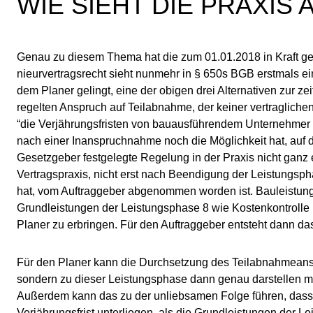
WIE SIEHT DIE PRAXIS 
Genau zu diesem Thema hat die zum 01.01.2018 in Kraft getre
nieur­ver­trags­recht sieht nunmehr in § 650s BGB erstmals 
dem Planer gelingt, eine der obigen drei Alternativen zur ze
re­gel­ten Anspruch auf Teilabnahme, der keiner vertragliche
“die Ver­jäh­rungs­fri­sten von bauausführendem Unternehme
nach einer In­an­spruch­nah­me noch die Möglichkeit hat, au
Gesetzgeber festgelegte Re­ge­lung in der Praxis nicht ganz
Vertragspraxis, nicht erst nach Beendigung der Leistungspha
hat, vom Auftraggeber abgenommen worden ist. Bau­lei­stun
Grundleistungen der Leistungsphase 8 wie Kostenkontrolle
Planer zu erbringen. Für den Auftraggeber entsteht dann d
Für den Planer kann die Durchsetzung des Teilabnahmeanspr
sondern zu dieser Leistungsphase dann genau darstellen muss
Außerdem kann das zu der unliebsamen Folge führen, dass 
Verjährungsfrist unterliegen, als die Grundleistungen der