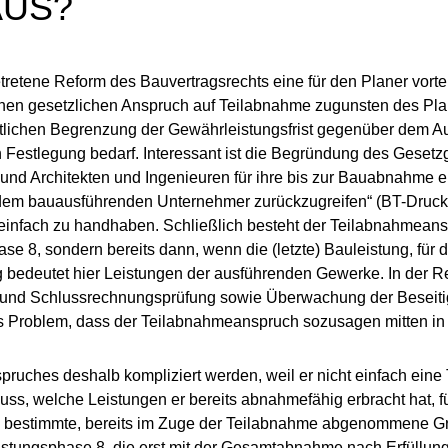
AUS?
tene Reform des Bau­ver­trags­rechts eine für den Planer vorte
einen gesetzlichen Anspruch auf Teil­ab­nah­me zugunsten des Pla
itlichen Begrenzung der Ge­währ­lei­stungs­frist gegenüber dem A
n Festlegung bedarf. Interessant ist die Be­grün­dung des Geset
r und Architekten und Ingenieuren für ihre bis zur Bauabnahme 
f dem bauausführenden Unternehmer zu­rück­zu­grei­fen“ (BT-Druck
 einfach zu handhaben. Schließlich besteht der Teil­ab­nah­me­a
se 8, sondern bereits dann, wenn die (letzte) Bauleistung, für d
g bedeutet hier Leistungen der ausführenden Gewerke. In der Re
 und Schlussrechnungsprüfung sowie Überwachung der Beseitigu
as Problem, dass der Teilabnahmeanspruch sozusagen mitten in 
uches deshalb kompliziert wer­den, weil er nicht einfach ein
, welche Leistungen er bereits ab­nah­me­fä­hig erbracht hat, f
bestimmte, bereits im Zuge der Teilabnahme ab­ge­nom­me­ne G
 Leistungsphase 8, die erst mit der Gesamtabnahme nach Erfül