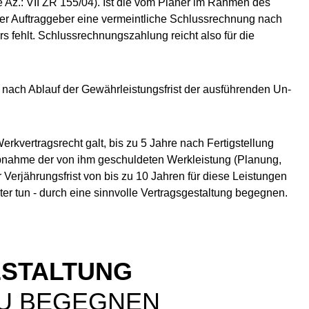
le Az.: VII ZR 155/04). Ist die vom Planer im Rahmen des
s der Auftraggeber eine vermeintliche Schlussrechnung nach
s fehlt. Schlussrechnungszahlung reicht also für die
en nach Ablauf der Gewährleistungsfrist der ausführenden Un­
rkvertragsrecht galt, bis zu 5 Jahre nach Fertigstellung
Abnahme der von ihm geschuldeten Werkleistung (Planung,
 Verjährungsfrist von bis zu 10 Jahren für diese Leistungen
iter tun - durch eine sinnvolle Vertragsgestaltung begegnen.
ESTALTUNG
ZU BEGEGNEN