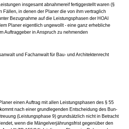
 Leistungen insgesamt abnahmereif fertiggestellt waren (§
n Fällen, in denen der Planer die von ihm vertraglich
unter Be­zug­nah­me auf die Leistungsphasen der HOAI
dem Planer ei­gent­lich ungewollt - eine ganz erhebliche
vom Auftraggeber in Anspruch zu nehmenden
anwalt und Fachanwalt für Bau- und Architektenrecht
laner einen Auftrag mit allen Leistungsphasen des § 55
n, kommt nach einer grundlegenden Entscheidung des Bun­
betreuung (Leistungsphase 9) grundsätzlich nicht in Betracht
llendet, wenn die Mängelverjährungsfrist gegenüber den