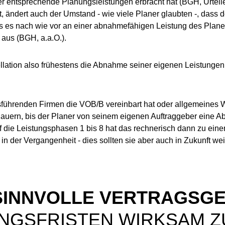
ner entsprechende Planungsleistungen erbracht hat (BGH, Ur­tei­
det, ändert auch der Umstand - wie viele Planer glaubten -, das
ss es nach wie vor an einer abnahmefähigen Leistung des Planer
aus (BGH, a.a.O.).
ellation also frühestens die Ab­nah­me seiner eigenen Leistung
ührenden Firmen die VOB/B ver­ein­bart hat oder allgemeines We
auern, bis der Planer von seinem ei­ge­nen Auftraggeber eine 
 die Leistungsphasen 1 bis 8 hat das rech­ne­risch dann zu einer
n in der Vergangenheit - dies sollten sie aber auch in Zukunft we
 SINNVOLLE VERTRAGSG
NGSFRISTEN WIRKSAM 