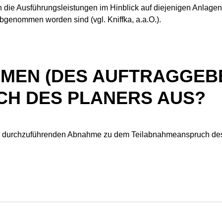
nn die Ausführungsleistungen im Hinblick auf diejenigen Anlag
bgenommen worden sind (vgl. Kniffka, a.a.O.).
EN (DES AUFTRAGGEBE
H DES PLANERS AUS?
ber durchzuführenden Abnahme zu dem Teilabnahmeanspruch des
ung, behält sich aber die Gel­tend­ma­chung von Mängelrechten 