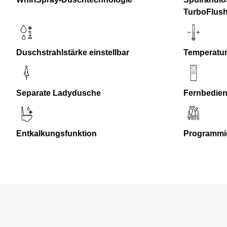
TurboFlush
Duschstrahlstärke einstellbar
Temperatur
Separate Ladydusche
Fernbedie
Entkalkungsfunktion
Programmie