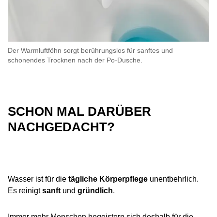
Der Warmluftföhn sorgt berührungslos für sanftes und
schonendes Trocknen nach der Po-Dusche.​
SCHON MAL DARÜBER
NACHGEDACHT?
Wasser ist für die
tägliche Körperpflege
unentbehrlich.
Es reinigt
sanft​
und
gründlich
.
Immer mehr Menschen begeistern sich deshalb​ für die