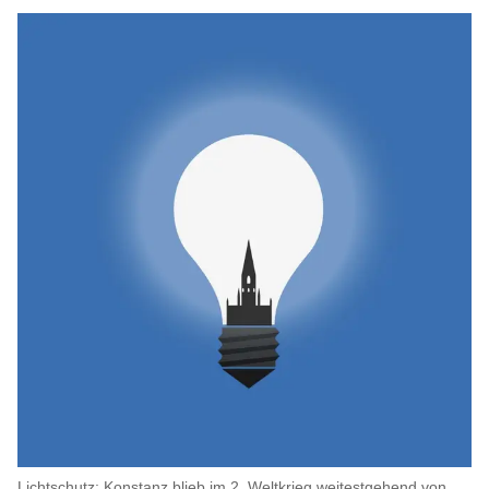
Lichtschutz: Konstanz blieb im 2. Weltkrieg weitestgehend von