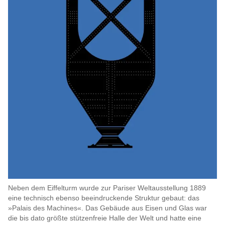
Neben dem Eiffelturm wurde zur Pariser Weltausstellung 1889
eine technisch ebenso beeindruckende Struktur gebaut: das
»Palais des Machines«. Das Gebäude aus Eisen und Glas war
die bis dato größte stützenfreie Halle der Welt und hatte eine