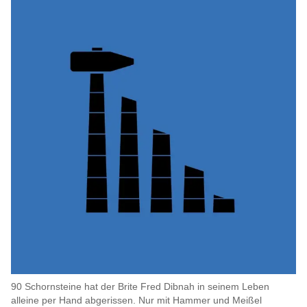
90 Schornsteine hat der Brite Fred Dibnah in seinem Leben
alleine per Hand abgerissen. Nur mit Hammer und Meißel