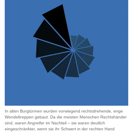
In alten Burgtürmen wurden vorwiegend rechtsdrehende, enge
Wendeltreppen gebaut. Da die meisten Menschen Rechtshänder
sind, waren Angreifer im Nachteil – sie waren deutlich
eingeschränkter, wenn sie ihr Schwert in der rechten Hand