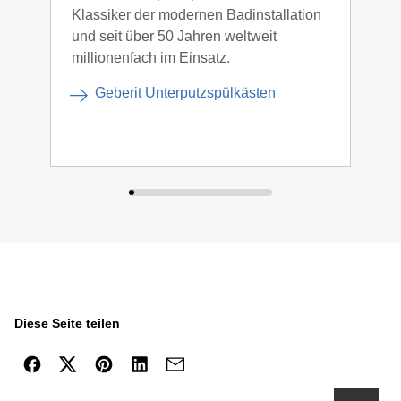
Klassiker der modernen Badinstallation
Han
und seit über 50 Jahren weltweit
Betä
millionenfach im Einsatz.
Desi
Toil
Geberit Unterputzspülkästen
Diese Seite teilen