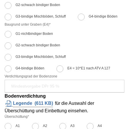
G2-schwach bindiger Boden
G3-bindige Mischböden, Schluff
G4-bindige Böden
Baugrund unter Graben (E4)
*
G1-nichtbindiger Boden
G2-schwach bindiger Boden
G3-bindige Mischböden, Schluff
G4-bindige Böden
E4 = 10*E1 nach ATV A 127
Verdichtungsgrad der Bodenzone
Bodenverdichtung
Legende
(
611 KB
)
für die Auswahl der
Überschüttung und Einbettung einsehen.
Überschüttung
*
A1
A2
A3
A4