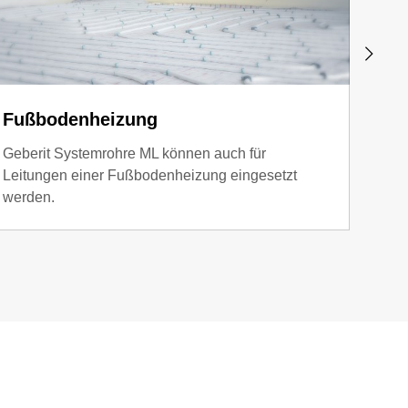
Fußbodenheizung
Küh
Geberit Systemrohre ML können auch für
Geber
Leitungen einer Fußbodenheizung eingesetzt
Heizu
werden.
für b