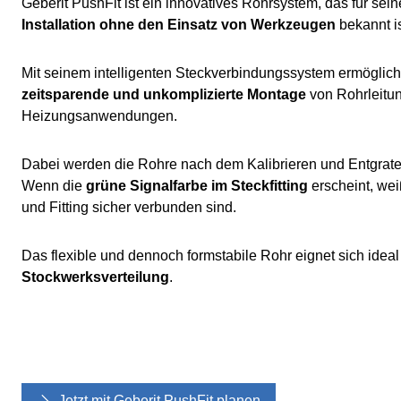
Geberit PushFit ist ein innovatives Rohrsystem, das für sei
Installation ohne den Einsatz von Werkzeugen
bekannt
i
Mit seinem intelligenten Steckverbindungssystem ermöglich
zeitsparende und unkomplizierte Montage
von Rohrleitu
Heizungsanwendungen.
Dabei werden die Rohre nach dem Kalibrieren und Entgraten 
Wenn die
grüne Signalfarbe im Steckfitting
erscheint, wei
und Fitting sicher verbunden sind.
Das flexible und dennoch formstabile Rohr eignet sich ideal 
Stockwerksverteilung
.
Jetzt mit Geberit PushFit planen