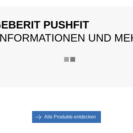
erhältlich.
EBERIT PUSHFIT
 INFORMATIONEN UND ME
Alle Produkte entdecken
nfache Kontrolle: Die grüne Signalfarbe im Steckindikator
Doppelte 