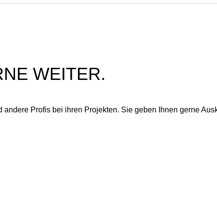
igt an, ob ein Geberit PushFit Rohr sicher und dauerhaft
dichtet ni
cht in den Geberit PushFit Steckfitting gesteckt wurde.
Rohr ab. E
RNE WEITER.
d andere Profis bei ihren Projekten. Sie geben Ihnen gerne Ausk