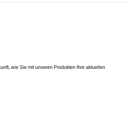
cht nur ab, sondern streift auch Verunreinigungen am
in zweiter O-Ring gibt zusätzliche Sicherheit.
unft, wie Sie mit unseren Produkten Ihre aktuellen