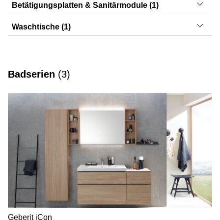
Acanto, iCon, Option
Betätigungsplatten & Sanitärmodule (1)
Monolith
Waschtische (1)
Acanto
Badserien
(
3
)
Geberit iCon